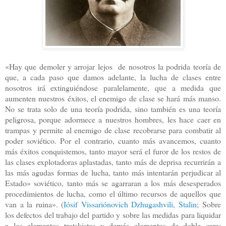
«Hay que demoler y arrojar lejos de nosotros la podrida teoría de
que, a cada paso que damos adelante, la lucha de clases entre
nosotros irá extinguiéndose paralelamente, que a medida que
aumenten nuestros éxitos, el enemigo de clase se hará más manso.
No se trata solo de una teoría podrida, sino también es una teoría
peligrosa, porque adormece a nuestros hombres, les hace caer en
trampas y permite al enemigo de clase recobrarse para combatir al
poder soviético. Por el contrario, cuanto más avancemos, cuanto
más éxitos conquistemos, tanto mayor será el furor de los restos de
las clases explotadoras aplastadas, tanto más de deprisa recurrirán a
las más agudas formas de lucha, tanto más intentarán perjudicar al
Estado» soviético, tanto más se agarraran a los más desesperados
procedimientos de lucha, como el último recursos de aquellos que
van a la ruina
». (
Iósif Vissariónovich Dzhugashvili, Stalin
; Sobre
los defectos del trabajo del partido y sobre las medidas para liquidar
a los elementos trotskistas y demás elementos de doble cara;