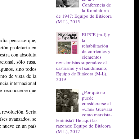
Conferencia de
la Kominform
de 1947; Equipo de Bitácora
(M-L), 2015
El PCE (m-l) y
la
odía pensarse que,
rehabilitación
ción proletaria en
de corrientes y
estra con absoluta
elementos
cional, sólo rusa,
revisionistas superados: el
castrismo y el sandinismo;
lgunos, sino todos
Equipo de Bitácora (M-L),
nto de vista de la
2019
ancia internacional
be reconocerse que
¿Por qué no
puede
considerarse al
«Che» Guevara
a revolución. Sería
como marxista-
íses avanzados, se
leninista? He aquí las
razones; Equipo de Bitácora
e nuevo en un país
(M-L), 2017