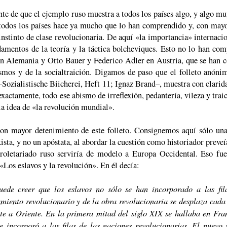
te de que el ejemplo ruso muestra a todos los países algo, y algo muy
 todos los países hace ya mucho que lo han comprendido y, con may
nstinto de clase revolucionaria. De aquí «la importancia» internacio
damentos de la teoría y la táctica bolcheviques. Esto no lo han com
en Alemania y Otto Bauer y Federico Adler en Austria, que se han c
ismos y de la socialtraición. Digamos de paso que el folleto anón
ozialistische Biicherei, Heft 11; Ignaz Brand–, muestra con clarida
xactamente, todo ese abismo de irreflexión, pedantería, vileza y traic
la idea de «la revolución mundial».
on mayor detenimiento de este folleto. Consignemos aquí sólo una
sta, y no un apóstata, al abordar la cuestión como historiador preveí
 proletariado ruso serviría de modelo a Europa Occidental. Eso fu
 «Los eslavos y la revolución». En él decía:
ede creer que los eslavos no sólo se han incorporado a las fil
amiento revolucionario y de la obra revolucionaria se desplaza cada
nte a Oriente. En la primera mitad del siglo XIX se hallaba en Fra
incorporó a las filas de las naciones revolucionarias. El nuevo 