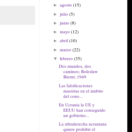
agosto
(15)
►
julio
(5)
►
junio
(8)
►
mayo
(12)
►
abril
(10)
►
marzo
(22)
►
febrero
(35)
▼
Dos mundos, dos
caminos; Bolesław
Bierut; 1949
Las falsificaciones
maoístas en el ámbito
del cono...
En Ucrania la UE y
EEUU han conseguido
un gobierno...
La ultraderecha ucraniana
quiere prohibir el