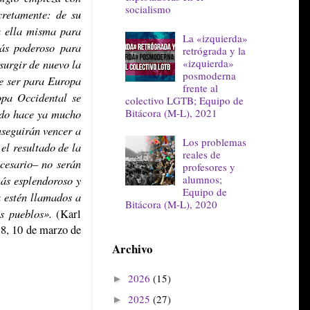
socialismo
cretamente: de su
da ella misma para
La «izquierda»
más poderoso para
retrógrada y la
«izquierda»
 surgir de nuevo la
posmoderna
de ser para Europa
frente al
opa Occidental se
colectivo LGTB; Equipo de
Bitácora (M-L), 2021
bado hace ya mucho
nseguirán vencer a
Los problemas
el resultado de la
reales de
ecesario– no serán
profesores y
alumnos;
más esplendoroso y
Equipo de
a estén llamados a
Bitácora (M-L), 2020
s pueblos».
(Karl
18, 10 de marzo de
Archivo
2026
(15)
►
2025
(27)
►