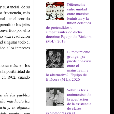
Diferencias
 sustancial, de su
entre unidad
or frecuencia, más
entre marxista-
leninistas y la
nal –en el sentido
unión ecléctica
prendido los jefes
de pretendidos o
onvertido por ello
simpatizantes de dicha
imo «La revolución
doctrina; Equipo de Bitácora
(M-L), 2013
d singular todo el
ión a los intereses
El movimiento
grunge, ¿se
puede convivir
 cosa más: en los
entre el
mainstream y
a la posibilidad de
lo alternativo?; Equipo de
e en 1902, cuando
Bitácora (M-L), 2026
Sobre la tesis
antimarxista de
as de los pueblos
la aceptación
 día más hacia los
de la existencia
ncia y, en algunos
de clases
explotadoras en el
siglo empieza con