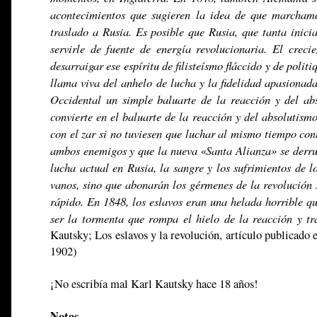
acontecimientos que sugieren la idea de que marchamo
traslado a Rusia. Es posible que Rusia, que tanta inic
servirle de fuente de energía revolucionaria. El crec
desarraigar ese espíritu de filisteísmo fláccido y de polit
llama viva del anhelo de lucha y la fidelidad apasiona
Occidental un simple baluarte de la reacción y del abs
convierte en el baluarte de la reacción y del absolutis
con el zar si no tuviesen que luchar al mismo tiempo con
ambos enemigos y que la nueva «Santa Alianza» se derrum
lucha actual en Rusia, la sangre y los sufrimientos de 
vanos, sino que abonarán los gérmenes de la revolución 
rápido. En 1848, los eslavos eran una helada horrible qu
ser la tormenta que rompa el hielo de la reacción y tr
Kautsky; Los eslavos y la revolución, artículo publicado 
1902)
¡No escribía mal Karl Kautsky hace 18 años!
Notas