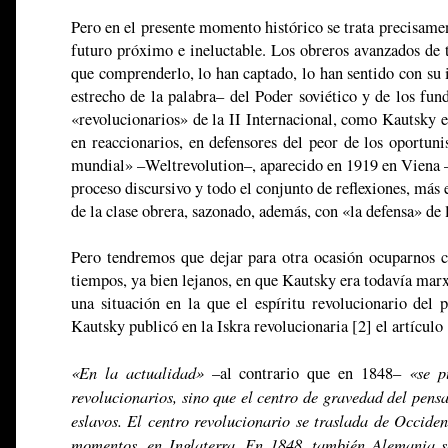
Pero en el presente momento histórico se trata precisamen
futuro próximo e ineluctable. Los obreros avanzados de
que comprenderlo, lo han captado, lo han sentido con su i
estrecho de la palabra– del Poder soviético y de los fun
«revolucionarios» de la II Internacional, como Kautsky 
en reaccionarios, en defensores del peor de los oportun
mundial» –Weltrevolution–, aparecido en 1919 en Viena –S
proceso discursivo y todo el conjunto de reflexiones, más e
de la clase obrera, sazonado, además, con «la defensa» de 
Pero tendremos que dejar para otra ocasión ocuparnos c
tiempos, ya bien lejanos, en que Kautsky era todavía marxi
una situación en la que el espíritu revolucionario del
Kautsky publicó en la Iskra revolucionaria [2] el artículo
«En la actualidad»
«se pu
–al contrario que en 1848–
revolucionarios, sino que el centro de gravedad del pens
eslavos. El centro revolucionario se traslada de Occide
momentos, en Inglaterra. En 1848, también Alemania se 