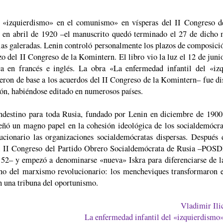
l «izquierdismo» en el comunismo» en vísperas del II Congreso de
 en abril de 1920 –el manuscrito quedó terminado el 27 de dicho 
 las galeradas. Lenin controló personalmente los plazos de composici
zo del II Congreso de la Komintern. El libro vio la luz el 12 de juni
ca en francés e inglés. La obra «La enfermedad infantil del «iz
eron de base a los acuerdos del II Congreso de la Komintern– fue dis
ión, habiéndose editado en numerosos países.
ndestino para toda Rusia, fundado por Lenin en diciembre de 1900.
eñó un magno papel en la cohesión ideológica de los socialdemócra
ucionario las organizaciones socialdemócratas dispersas. Después 
el II Congreso del Partido Obrero Socialdemócrata de Rusia –POSD
52– y empezó a denominarse «nueva» Iskra para diferenciarse de la
ano del marxismo revolucionario: los mencheviques transformaron e
n una tribuna del oportunismo.
Vladimir Ili
La enfermedad infantil del «izquierdismo