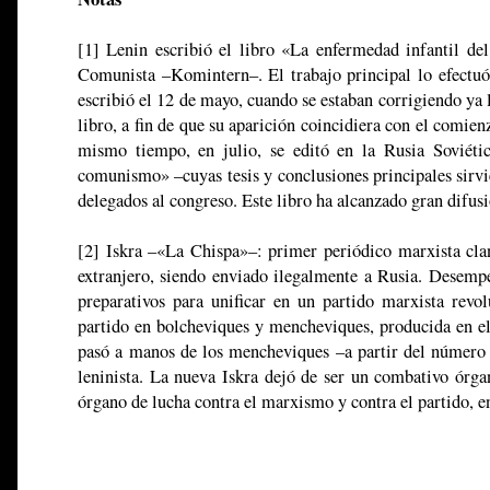
[1] Lenin escribió el libro «La enfermedad infantil de
Comunista –Komintern–. El trabajo principal lo efectuó
escribió el 12 de mayo, cuando se estaban corrigiendo ya
libro, a fin de que su aparición coincidiera con el comien
mismo tiempo, en julio, se editó en la Rusia Soviéti
comunismo» –cuyas tesis y conclusiones principales sirvi
delegados al congreso. Este libro ha alcanzado gran difus
[2] Iskra –«La Chispa»–: primer periódico marxista cla
extranjero, siendo enviado ilegalmente a Rusia. Desemp
preparativos para unificar en un partido marxista revol
partido en bolcheviques y mencheviques, producida en 
pasó a manos de los mencheviques –a partir del número 
leninista. La nueva Iskra dejó de ser un combativo órg
órgano de lucha contra el marxismo y contra el partido, e