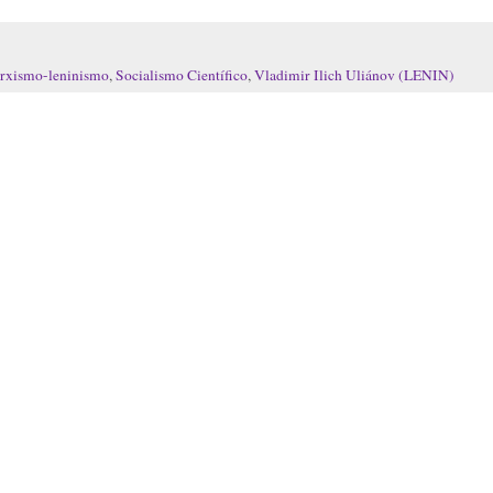
rxismo-leninismo
,
Socialismo Científico
,
Vladimir Ilich Uliánov (LENIN)