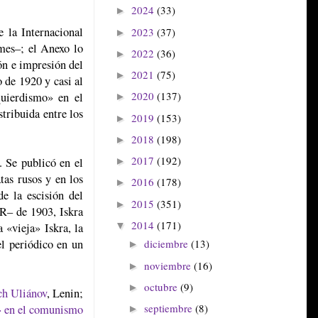
2024
(33)
►
 la Internacional
2023
(37)
►
mes–; el Anexo lo
2022
(36)
►
ón e impresión del
2021
(75)
►
o de 1920 y casi al
2020
(137)
quierdismo» en el
►
tribuida entre los
2019
(153)
►
2018
(198)
►
2017
(192)
 Se publicó en el
►
tas rusos y en los
2016
(178)
►
de la escisión del
2015
(351)
►
R– de 1903, Iskra
2014
(171)
▼
 «vieja» Iskra, la
l periódico en un
diciembre
(13)
►
noviembre
(16)
►
octubre
(9)
►
ch Uliánov
, Lenin;
septiembre
(8)
» en el comunismo
►