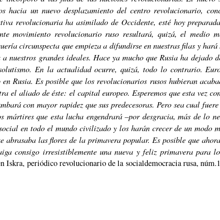
s hacia un nuevo desplazamiento del centro revolucionario, con
iativa revolucionaria ha asimilado de Occidente, esté hoy prepara
iente movimiento revolucionario ruso resultará, quizá, el medio 
iquería circunspecta que empieza a difundirse en nuestras filas y hará
da a nuestros grandes ideales. Hace ya mucho que Rusia ha dejado 
olutismo. En la actualidad ocurre, quizá, todo lo contrario. Eur
mo en Rusia. Es posible que los revolucionarios rusos hubieran aca
tra el aliado de éste: el capital europeo. Esperemos que esta vez co
bará con mayor rapidez que sus predecesoras. Pero sea cual fuere 
los mártires que esta lucha engendrará –por desgracia, más de lo n
social en todo el mundo civilizado y los harán crecer de un modo 
e abrasaba las flores de la primavera popular. Es posible que ahor
aiga consigo irresistiblemente una nueva y feliz primavera para lo
en Iskra, periódico revolucionario de la socialdemocracia rusa, núm.