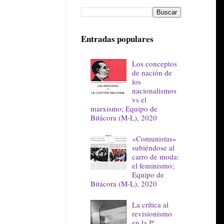
Entradas populares
Los conceptos
de nación de
los
nacionalismos
vs el
marxismo; Equipo de
Bitácora (M-L), 2020
«Comunistas»
subiéndose al
carro de moda:
el feminismo;
Equipo de
Bitácora (M-L), 2020
La crítica al
revisionismo
en la Iº