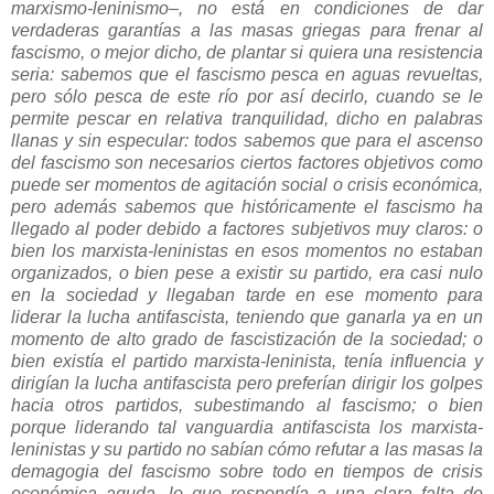
marxismo-leninismo–, no está en condiciones de dar
verdaderas garantías a las masas griegas para frenar al
fascismo, o mejor dicho, de plantar si quiera una resistencia
seria: sabemos que el fascismo pesca en aguas revueltas,
pero sólo pesca de este río por así decirlo, cuando se le
permite pescar en relativa tranquilidad, dicho en palabras
llanas y sin especular: todos sabemos que para el ascenso
del fascismo son necesarios ciertos factores objetivos como
puede ser momentos de agitación social o crisis económica,
pero además sabemos que históricamente el fascismo ha
llegado al poder debido a factores subjetivos muy claros: o
bien los marxista-leninistas en esos momentos no estaban
organizados, o bien pese a existir su partido, era casi nulo
en la sociedad y llegaban tarde en ese momento para
liderar la lucha antifascista, teniendo que ganarla ya en un
momento de alto grado de fascistización de la sociedad; o
bien existía el partido marxista-leninista, tenía influencia y
dirigían la lucha antifascista pero preferían dirigir los golpes
hacia otros partidos, subestimando al fascismo; o bien
porque liderando tal vanguardia antifascista los marxista-
leninistas y su partido no sabían cómo refutar a las masas la
demagogia del fascismo sobre todo en tiempos de crisis
económica aguda, lo que respondía a una clara falta de