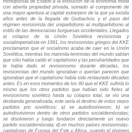
monopolista de Estado a la evolución de la economía mixta
con abierta propiedad privada, sumado al componente de
una mayor apertura al capital extranjero de la que ya existía
años antes de la llegada de Gorbachov, y el paso del
régimen revisionista del unipartidismo al multipartidismo al
estilo de las democracias burguesas occidentales. Llegados
al colapso de la Unión Soviética revisionista y
socialimperialista en 1991, los revisionistas griegos del KKE
proclamaron que el socialismo acaba de caer en la Unión
Soviética, mientras los marxista-leninistas del mundo sabían
que sólo había caído el capitalismo y las peculiaridades que
le había dado el revisionismo durante décadas, los
revisionistas del mundo ignoraban o querían parecen que
ignoraban que el capitalismo había sido restaurado décadas
antes. Es en esos momentos de los 90 que el KKE sufriría lo
mismo que los otros partidos que habían sido fieles al
revisionismo soviético hasta su colapso total, se vio una
desbanda generalizada, este sería el destino de estos viejos
partidos pro soviéticos: a) se autodisolvieron; b) se
autodisolvieron dentro de otros partidos socialdemócratas;
se disolvieron y luego fundaron directamente un nuevo
partido socialdemócrata; d) en muchos países revisionistas-
capitalistas de Europa del Este y África, cuando el régimen