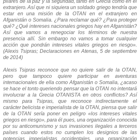
pilares de la paz y la seguridad, tanto en Grecia como en el
extranjero. Así que ni siquiera un soldado griego tendría que
estar en una misión de la OTAN en el extranjero en
Afganistán o Somalia. ¿Para reclamar qué? ¿Para proteger
qué? ¿Qué intereses nacionales griegos hay en Afganistán?
Así que vamos a renegociar los términos de nuestra
presencia allí. Sin embargo no vamos a tomar cualquier
acción que pondrán intereses vitales griegos en riesgo».
(Alexis Tsipras; Declaraciones en Atenas, 5 de septiembre
de 2014)
Alexis Tsipras reconoce que no quiere salir de la OTAN,
pero que tampoco quiere participar en aventuras
internacionales de ella como Afganistán o Somalia, ¿acaso
se hace el tonto queriendo pensar que la OTAN no intentará
involucrar a la Grecia OTANISTA en otros conflictos? Así
mismo para Tsipras, que reconoce indirectamente el
carácter belicista e imperialista de la OTAN, piensa que salir
de la OTAN sería poner en peligro «los intereses vitales
griegos en riesgo», para él pues, una organización conocida
por su anticomunismo y sus invasiones ilegales a terceros
países cuando estos no cumplen los designios de las
potencias imperialistas occidentales, una organización