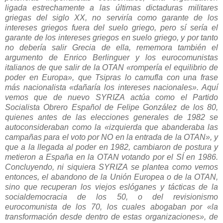
ligada estrechamente a las últimas dictaduras militares
griegas del siglo XX, no serviría como garante de los
intereses griegos fuera del suelo griego, pero sí sería el
garante de los intereses griegos en suelo griego, y por tanto
no debería salir Grecia de ella, rememora también el
argumento de Enrico Berlinguer y los eurocomunistas
italianos de que salir de la OTAN «rompería el equilibrio de
poder en Europa», que Tsipras lo camufla con una frase
más nacionalista «dañaría los intereses nacionales». Aquí
vemos que de nuevo
SYRIZA
actúa como el Partido
Socialista Obrero Español de Felipe González de los 80,
quienes antes de las elecciones generales de 1982 se
autoconsideraban como la
«
izquierda que abanderaba las
campañas para el voto por NO
en la entrada de la OTAN
»
, y
que a la llegada al poder en 1982, cambiaron de postura y
metieron a España en la OTAN votando por el SÍ en 1986.
Concluyendo, ni siquiera
SYRIZA
se plantea como vemos
entonces, el abandono de la Unión Europea o de la OTAN,
sino que recuperan los viejos eslóganes y tácticas de la
socialdemocracia de los 50, o del revisionismo
eurocomunista de los 70, los cuales abogaban por «la
transformación desde dentro de estas organizaciones», de