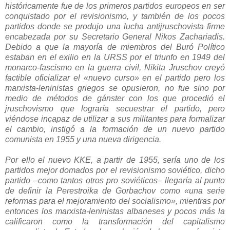
históricamente fue de los primeros partidos europeos en ser
conquistado por el revisionismo, y también de los pocos
partidos donde se produjo una lucha antijruschovista firme
encabezada por su Secretario General Nikos Zachariadis.
Debido a que la mayoría de miembros del Buró Político
estaban en el exilio en la URSS por el triunfo en 1949 del
monarco-fascismo en la guerra civil, Nikita Jruschov creyó
factible oficializar el «nuevo curso» en el partido pero los
marxista-leninistas griegos se opusieron, no fue sino por
medio de métodos de gánster con los que procedió el
jruschovismo que lograría secuestrar el partido, pero
viéndose incapaz de utilizar a sus militantes para formalizar
el cambio, instigó a la formación de un nuevo partido
comunista en 1955 y una nueva dirigencia.
Por ello el nuevo KKE, a partir de 1955, sería uno de los
partidos mejor domados por el revisionismo soviético, dicho
partido –como tantos otros pro soviéticos– llegaría al punto
de definir la Perestroika de Gorbachov como «una serie
reformas para el mejoramiento del socialismo», mientras por
entonces los marxista-leninistas albaneses y pocos más la
calificaron como la transformación del capitalismo