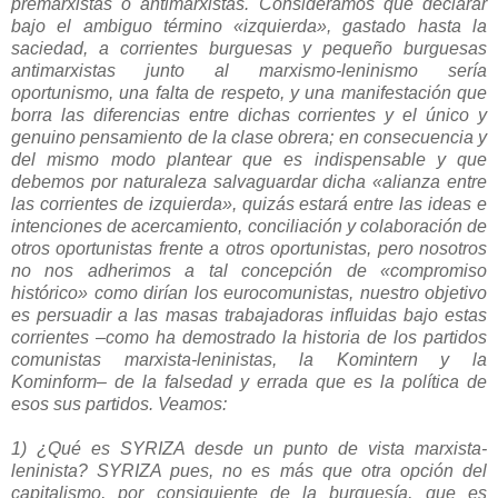
premarxistas o antimarxistas. Consideramos que declarar
bajo el ambiguo término «izquierda», gastado hasta la
saciedad, a corrientes burguesas y pequeño burguesas
antimarxistas junto al marxismo-leninismo sería
oportunismo, una falta de respeto, y una manifestación que
borra las diferencias entre dichas corrientes y el único y
genuino pensamiento de la clase obrera; en consecuencia y
del mismo modo plantear que es indispensable y que
debemos por naturaleza salvaguardar dicha «alianza entre
las corrientes de izquierda», quizás estará entre las ideas e
intenciones de acercamiento, conciliación y colaboración de
otros oportunistas frente a otros oportunistas, pero nosotros
no nos adherimos a tal concepción de «compromiso
histórico» como dirían los eurocomunistas, nuestro objetivo
es persuadir a las masas trabajadoras influidas bajo estas
corrientes –como ha demostrado la historia de los partidos
comunistas marxista-leninistas, la Komintern y la
Kominform– de la falsedad y errada que es la política de
esos sus partidos. Veamos:
1)
¿Qué es SYRIZA desde un punto de vista marxista-
leninista? SYRIZA pues, no es más que otra opción del
capitalismo, por consiguiente de la burguesía, que es