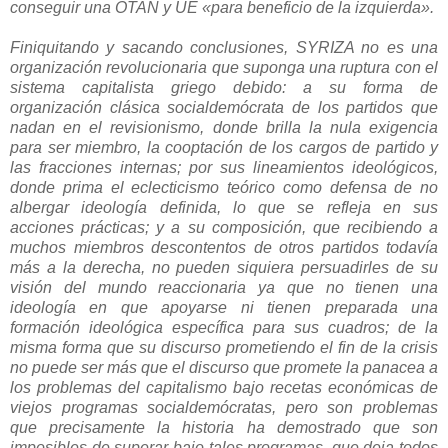
conseguir una OTAN y UE «para beneficio de la izquierda».
Finiquitando y sacando conclusiones,
SYRIZA no es una
organización revolucionaria que suponga una ruptura con el
sistema capitalista griego debido: a su forma de
organización clásica socialdemócrata de los partidos que
nadan en el revisionismo, donde brilla la nula exigencia
para ser miembro, la cooptación de los cargos de partido y
las fracciones internas; por sus lineamientos ideológicos,
donde prima el eclecticismo teórico como defensa de no
albergar ideología definida, lo que se refleja en sus
acciones prácticas; y a su composición, que recibiendo a
muchos miembros descontentos de otros partidos todavía
más a la derecha, no pueden siquiera persuadirles de su
visión del mundo reaccionaria ya que no tienen una
ideología en que apoyarse ni tienen preparada una
formación ideológica específica para sus cuadros; de la
misma forma que su discurso prometiendo el fin de la crisis
no puede ser más que el discurso que promete la panacea a
los problemas del capitalismo bajo recetas económicas de
viejos programas socialdemócratas, pero son problemas
que precisamente la historia ha demostrado que son
imposibles de superar bajo tales programas, que deja todos