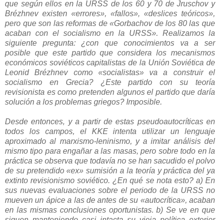
que según ellos en la URSS de los 60 y 70 de Jruschov y
Brézhnev existen «errores», «fallos», «deslices teóricos»,
pero que son las reformas de «Gorbachov de los 80 las que
acaban con el socialismo en la URSS». Realizamos la
siguiente pregunta: ¿con que conocimientos va a ser
posible que este partido que considera los mecanismos
económicos soviéticos capitalistas de la Unión Soviética de
Leonid Brézhnev como «socialistas» va a construir el
socialismo en Grecia? ¿Este partido con su teoría
revisionista es como pretenden algunos el partido que daría
solución a los problemas griegos? Imposible.
Desde entonces, y a partir de estas pseudoautocríticas en
todos los campos, el KKE intenta utilizar un lenguaje
aproximado al marxismo-leninismo, y a imitar análisis del
mismo tipo para engañar a las masas, pero sobre todo en la
práctica se observa que todavía no se han sacudido el polvo
de su pretendido «ex» sumisión a la teoría y práctica del ya
extinto revisionismo soviético. ¿En qué se nota esto? a) En
sus nuevas evaluaciones sobre el periodo de la URSS no
mueven un ápice a las de antes de su «autocrítica», acaban
en las mismas conclusiones oportunistas. b) Se ve en que
siguen manteniendo casi intacta su vieja política exterior