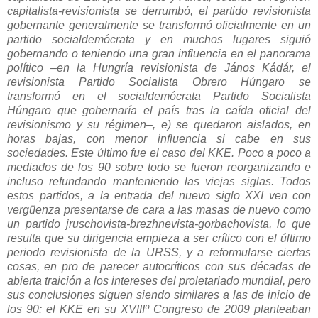
capitalista-revisionista se derrumbó, el partido revisionista
gobernante generalmente se transformó oficialmente en un
partido socialdemócrata y en muchos lugares siguió
gobernando o teniendo una gran influencia en el panorama
político –en la Hungría revisionista de János Kádár, el
revisionista Partido Socialista Obrero Húngaro se
transformó en el socialdemócrata Partido Socialista
Húngaro que gobernaría el país tras la caída oficial del
revisionismo y su régimen–, e) se quedaron aislados, en
horas bajas, con menor influencia si cabe en sus
sociedades. Este último fue el caso del KKE. Poco a poco a
mediados de los 90 sobre todo se fueron reorganizando e
incluso refundando manteniendo las viejas siglas. Todos
estos partidos, a la entrada del nuevo siglo XXI ven con
vergüenza presentarse de cara a las masas de nuevo como
un partido jruschovista-brezhnevista-gorbachovista, lo que
resulta que su dirigencia empieza a ser crítico con el último
periodo revisionista de la URSS, y a reformularse ciertas
cosas, en pro de parecer autocríticos con sus décadas de
abierta traición a los intereses del proletariado mundial, pero
sus conclusiones siguen siendo similares a las de inicio de
los 90: el KKE en su XVIIIº Congreso de 2009 planteaban