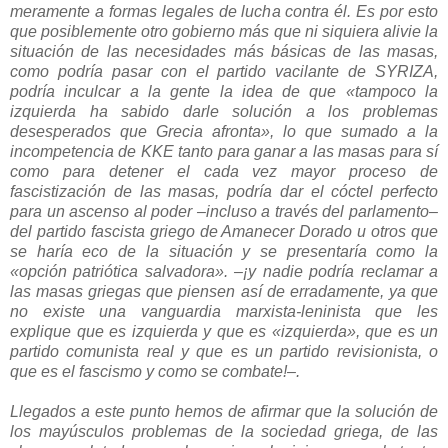
meramente a formas legales de lucha contra él. Es por esto
que posiblemente otro gobierno más que ni siquiera alivie la
situación de las necesidades más básicas de las masas,
como podría pasar con el partido vacilante de
SYRIZA
,
podría inculcar a la gente la idea de que «tampoco la
izquierda ha sabido darle solución a los problemas
desesperados que Grecia afronta», lo que sumado a la
incompetencia de KKE tanto para ganar a las masas para sí
como para detener el cada vez mayor proceso de
fascistización de las masas, podría dar el cóctel perfecto
para un ascenso al poder –incluso a través del parlamento–
del partido fascista griego de Amanecer Dorado u otros que
se haría eco de la situación y se presentaría como la
«opción patriótica salvadora». –¡y nadie podría reclamar a
las masas griegas que piensen así de erradamente, ya que
no existe una vanguardia marxista-leninista que les
explique que es izquierda y que es «izquierda», que es un
partido comunista real y que es un partido revisionista, o
que es el fascismo y como se combate!–.
Llegados a este punto hemos de afirmar que la solución de
los mayúsculos problemas de la sociedad griega, de las