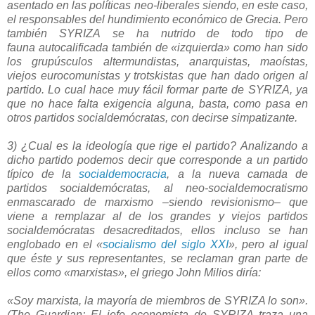
asentado en las políticas neo-liberales siendo, en este caso,
el responsables del hundimiento económico de Grecia. Pero
también
SYRIZA
se ha nutrido de todo tipo de
fauna autocalificada también de «izquierda» como han sido
los grupúsculos altermundistas, anarquistas, maoístas,
viejos eurocomunistas y trotskistas que han dado origen al
partido. Lo cual hace muy fácil formar parte de
SYRIZA
, ya
que no hace falta exigencia alguna, basta, como pasa en
otros partidos socialdemócratas, con decirse simpatizante.
3) ¿Cual es la ideología que rige el partido?
Analizando a
dicho partido podemos decir que corresponde a un partido
típico de la
socialdemocracia
, a la nueva camada de
partidos socialdemócratas, al neo-socialdemocratismo
enmascarado de marxismo
–siendo revisionismo
–
que
viene a remplazar al de los grandes y viejos partidos
socialdemócratas desacreditados, ellos incluso se han
englobado en el
«
socialismo del siglo XXI
»
, pero al igual
que éste y sus representantes, se reclaman gran parte de
ellos como
«
marxistas
»
, el griego John Milios diría:
«Soy marxista, la mayoría de miembros de SYRIZA lo son».
(The Guardian; El jefe economista de SYRIZA traza una