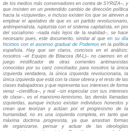
de los medios más conservadores en contra de
SYRIZA
–, y
que insisten en un pretendido cambio de dirección política
hacia la «izquierda», e incluso existen los que se atreven a
emplear el apelativo de que es un partido revolucionario,
antiimperialista, rupturista con el sistema capitalista, en pro
del socialismo –nada más lejos de la realidad–, se hace
necesario pues, este documento, similar al que
en su día
hicimos con el ascenso gradual de Podemos
en la política
española. Hay que ser claros, concisos en el análisis:
nosotros –el Equipo de Bitacora (M-L)– no caemos en el
juego mistificador de otras corrientes antimarxistas
conocidas por su cariz conciliador, para nosotros la única
izquierda verdadera, la única izquierda revolucionaria, la
única izquierda que está con la clase obrera y el resto de las
clases trabajadoras y que representa sus intereses de forma
veraz –científica–, y real –sin especular con sus intereses
de clase–, es el marxismo-leninismo, las demás llamadas
izquierdas, aunque incluso existan individuos honestos y
crean que teorizan y actúan por el progresismo de la
humanidad, no es una izquierda completa, en tanto que
máxima doctrina progresista, ya que arrastran formas
de organizarse, pensar y actuar de las ideologías