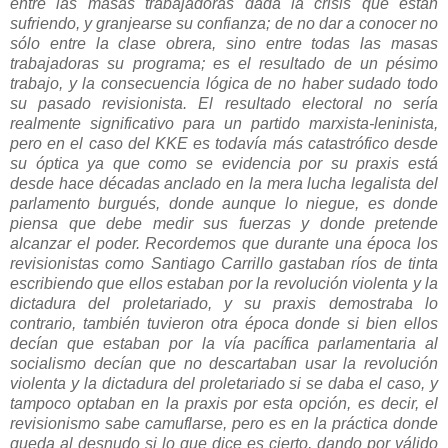
entre las masas trabajadoras dada la crisis que están
sufriendo, y granjearse su confianza; de no dar a conocer no
sólo entre la clase obrera, sino entre todas las masas
trabajadoras su programa; es el resultado de un pésimo
trabajo, y la consecuencia lógica de no haber sudado todo
su pasado revisionista. El resultado electoral no sería
realmente significativo para un partido marxista-leninista,
pero en el caso del KKE es todavía más catastrófico desde
su óptica ya que como se evidencia por su praxis está
desde hace décadas anclado en la mera lucha legalista del
parlamento burgués, donde aunque lo niegue, es donde
piensa que debe medir sus fuerzas y donde pretende
alcanzar el poder. Recordemos que durante una época los
revisionistas como Santiago Carrillo gastaban ríos de tinta
escribiendo que ellos estaban por la revolución violenta y la
dictadura del proletariado, y su praxis demostraba lo
contrario, también tuvieron otra época donde si bien ellos
decían que estaban por la vía pacífica parlamentaria al
socialismo decían que no descartaban usar la revolución
violenta y la dictadura del proletariado si se daba el caso, y
tampoco optaban en la praxis por esta opción, es decir, el
revisionismo sabe camuflarse, pero es en la práctica donde
queda al desnudo si lo que dice es cierto, dando por válido