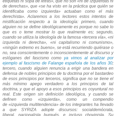
etiquetas ni sopa de letras», que no son «ni de izquierdas ni
de derechas», que «se ha visto en la práctica que quién se
identificaba como izquierda» actuaban como el más
derechista». Aclaremos a los lectores estos intentos de
mistificación respecto a la ideología: primero, cuando
alguien no se define ideológicamente es porque no sabe lo
que es o teme mostrar lo que realmente es; segundo,
cuando se utiliza la ideología de la famosa «tercera vía», «ni
izquierda ni derecha», «ni capitalismo ni comunismo»,
«ningún extremo es bueno», se está recurriendo quiérase o
no, sea conscientemente o inconscientemente al discurso y
eslóganes del fascismo como
ya vimos al analizar por
ejemplo al fascismo de Falange española de los años 30
;
tercero, cuando alguien renuncia a erigir una bandera en
defensa de nobles principios de tu doctrina por el bastardeo
de esos principios por terceros, significa que no se tiene el
más mínimo apego verdadero a los principios de tal
doctrina, y que el apoyo a esos principios es coyuntural no
real. Este origen sin definición ideológica, y cuando se
definen como
«
izquierda
»
, como un compendio
de
«
izquierda multitendencia
»
de los integrantes ha llevado
a que
SYRIZA
adopte discursos: socialdemócrata,
liberal, nacionalista burgués, e incluso chovinista. Su