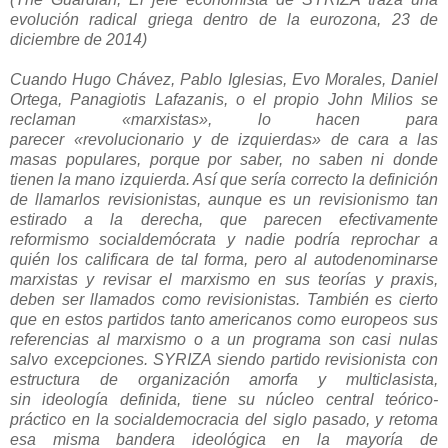
evolución radical griega dentro de la eurozona, 23 de
diciembre de 2014)
Cuando Hugo Chávez, Pablo Iglesias, Evo Morales, Daniel
Ortega, Panagiotis Lafazanis, o el propio John Milios se
reclaman «marxistas», lo hacen para
parecer
«revolucionario y de
izquierdas»
de cara a las
masas populares, porque por saber, no saben ni donde
tienen la mano izquierda. Así que sería correcto la definición
de llamarlos revisionistas, aunque es un revisionismo tan
estirado a la derecha, que parecen efectivamente
reformismo socialdemócrata y nadie podría reprochar a
quién los calificara de tal forma, pero al autodenominarse
marxistas y revisar el marxismo en sus teorías y praxis,
deben ser llamados como revisionistas. También es cierto
que en estos partidos tanto americanos como europeos sus
referencias al marxismo o a un programa son casi nulas
salvo excepciones.
SYRIZA siendo partido revisionista con
estructura de organización amorfa y multiclasista,
sin ideología definida, tiene su núcleo central teórico-
práctico en la socialdemocracia del siglo pasado, y retoma
esa misma bandera ideológica en la mayoría de