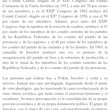
del Comité Central, elegido en el XIXº Congreso del Partido
Comunista de la Unión Soviética en 1952, a más del 70 por ciento
de sus miembros y en el XXIIº Congreso de 1962 excluyó del
Comité Central, elegido en el XXº Congreso de 1956, a casi el 50
por ciento de sus miembros. Además, poco antes del XXIIº
Congreso, bajo la tapadera de la rotación de cuadros, sustituyó al 45
por ciento de los miembros de los comités centrales de los partidos
de las Repúblicas Federadas, de los comités del partido de las
provincias y de las regiones, y al 40 por ciento de los miembros de
los comités del partido de las ciudades y de los distritos. En 1963, la
camarilla de Jruschov sustituyó otra vez, so pretexto de la
reorganización del partido en base a la estructura de producción, a
más de la mitad de los miembros de los comités centrales de las
Repúblicas Federadas y de los comités del partido de las provincias.
Las personas que rodean hoy a N.ikita Jruschov y están a su
servicio, forman una capa privilegiada, degenerada desde el punto
de vista ideológico, que ha traicionado la causa revolucionaria de la
clase obrera soviética, que lucha contra el marxismo-leninismo y el
socialismo. Su única preocupación es la consolidación de su propia
posición económica y de su propia dominación política. El grupo de
Jruschov, con el apoyo de esta capa, está transformando al glorioso