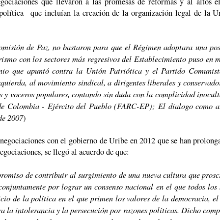
gociaciones que llevaron a las promesas de reformas y al altos e
olítica –que incluían la creación de la organización legal de la U
omisión de Paz, no bastaron para que el Régimen adoptara una pos
rismo con los sectores más regresivos del Establecimiento puso en 
nio que apuntó contra la Unión Patriótica y el Partido Comuni
zquierda, al movimiento sindical, a dirigentes liberales y conservado
es y voceros populares, contando sin duda con la complicidad inocult
de Colombia - Ejército del Pueblo (FARC-EP); El dialogo como al
 de 2007
)
e negociaciones con el gobierno de Uribe en 2012 que se han prolonga
egociaciones, se llegó al acuerdo de que:
miso de contribuir al surgimiento de una nueva cultura que proscr
 conjuntamente por lograr un consenso nacional en el que todos los s
o de la política en el que primen los valores de la democracia, el 
ara la intolerancia y la persecución por razones políticas. Dicho com