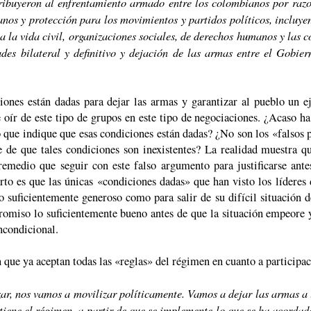
ribuyeron al enfrentamiento armado entre los colombianos por razone
nos y protección para los movimientos y partidos políticos, incluy
a la vida civil, organizaciones sociales, de derechos humanos y las 
ades bilateral y definitivo y dejación de las armas entre el Gobie
iones están dadas para dejar las armas y garantizar al pueblo un ej
 oír de este tipo de grupos en este tipo de negociaciones. ¿Acaso h
que indique que esas condiciones están dadas? ¿No son los «falsos p
e de que tales condiciones son inexistentes? La realidad muestra 
medio que seguir con este falso argumento para justificarse ant
erto es que las únicas «condiciones dadas» que han visto los líder
o suficientemente generoso como para salir de su difícil situación 
romiso lo suficientemente bueno antes de que la situación empeore
ncondicional.
 que ya aceptan todas las «reglas» del régimen en cuanto a participac
ar, nos vamos a movilizar políticamente. Vamos a dejar las armas a
 tiene el régimen, a partir de que se implemente lo que se ha acorda