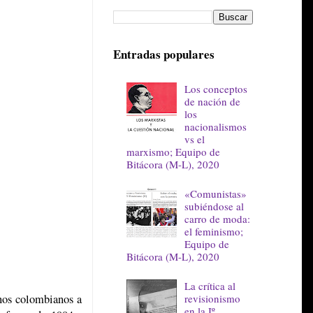
Entradas populares
Los conceptos
de nación de
los
nacionalismos
vs el
marxismo; Equipo de
Bitácora (M-L), 2020
«Comunistas»
subiéndose al
carro de moda:
el feminismo;
Equipo de
Bitácora (M-L), 2020
La crítica al
revisionismo
rnos colombianos a
en la Iº