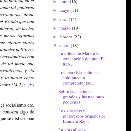
junio
(16)
►
uando tal gobierno
mayo
(11)
►
extranjeras –desde
abril
(14)
►
 el Estado que aún
obierno; de hecho,
marzo
(19)
►
de meras reformas
febrero
(22)
►
ue ciertas clases
enero
(18)
▼
u poder político y
La crítica de Marx a la
y revisionistas han
concepción de que «El
, de tal modo que
trab...
socialismo» y vía
Los marxista-leninistas
, y lo harán como
solo pueden
comprender las...
itácora (M-L);
¿Es
Sobre las naciones
grandes y las naciones
pequeñas
el socialismo etc.
Los variados y
e conozca algo de
pintorescos orígenes de
que se disfrazaban
Bandera Roj...
La «orgullosa»