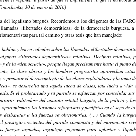
 Timochenko, 30 de enero de 2016)
ita del legalismo burgués. Recordemos a los dirigentes de las FAR
 llamadas «libertades democráticas» de la democracia burguesa, a 
parlamentaristas para tal camino y otras tesis que han manejado:
s, hablan y hacen cálculos sobre las llamadas «libertades democrátic
lgunas «libertades democráticas» relativas. Decimos relativas, 
» y de la «democracia», porque llegan precisamente hasta el punto de
mente, la clase obrera y los hombres progresistas aprovechan esta
, y preparar el derrocamiento de las clases explotadoras y la toma del
icas», se desarrolla una aguda lucha de clases, una lucha a vida 
esía. Si el proletariado y su partido se esfuerzan por consolidar sus
trario, valiéndose del aparato estatal burgués, de la policía y la
oportunismo y las ilusiones reformistas y pacifistas en el seno de la 
y desbaratar a las fuerzas revolucionarias. (…) Cuando la burgue
l prestigio crecientes del partido comunista y del movimiento rev
as fuerzas armadas, organizan pogromos para aplastar y liquid