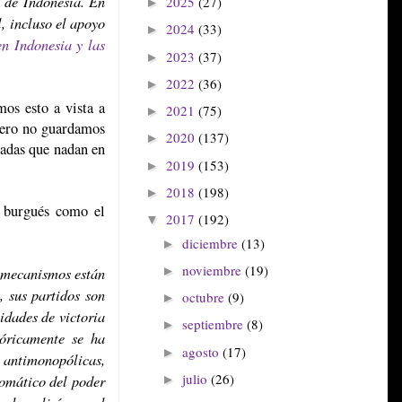
s de Indonesia. En
2025
(27)
►
, incluso el apoyo
2024
(33)
►
en Indonesia y las
2023
(37)
►
2022
(36)
►
os esto a vista a
2021
(75)
►
 pero no guardamos
2020
(137)
►
cadas que nadan en
2019
(153)
►
2018
(198)
►
o burgués como el
2017
(192)
▼
diciembre
(13)
►
noviembre
(19)
s mecanismos están
►
, sus partidos son
octubre
(9)
►
idades de victoria
septiembre
(8)
►
tóricamente se ha
agosto
(17)
►
 antimonopólicas,
julio
(26)
utomático del poder
►
n la policía, en el