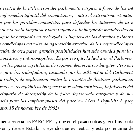
contra de la utilización del parlamento burgués a favor de los int
«enfermedad infantil del comunismo», contra el extremismo «izquie
o por los partidos comunistas para defender los intereses de la c
la democracia burguesa y para imponer a la burguesía medidas deter
cuando la burguesía ha rechazado la bandera de los derechos y libert
s condiciones actuales de agravación excesiva de las contradicciones
ción, de otra parte, grandes posibilidades han sido creadas para la 
ocrática y antimonopólica. Es por eso que, la lucha en el Parlamento
 en los países capitalistas de régimen democrático-burgués. Pero es 
 para los trabajadores, luchando por la utilización del Parlament
un trabajo de explicación contra la creación de ilusiones parlamenta
esa en las repúblicas burguesas más «democráticas», la falsedad d
cionario de derogación de la falsa democracia burguesa y de su s
acia para las amplias masas del pueblo». (Zëri i Popullit; A prop
iano, 18 de noviembre de 1962)
 traer a escena las FARC-EP –y que en el pasado otras guerrillas pro
lan y de ese Estado –creyendo que es neutral y está por encima de 