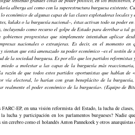
odavía alberga así como con la superestructura burguesa existente. C
n lo económico de algunas capas de las clases explotadoras locales y 
tes, kulaks o la burguesía nacional–, éstas activan todo su poder en
, incluyendo como recurso el golpe de Estado para derribar a tal g
a gobiernos progresistas que simplemente intentaban aplicar des
mpresas nacionales o extranjeras. Es decir, en el momento en q
 y sientan que está amenazado su poder económico –es el sostén de s
d de la sociedad burguesa. Es por ello que los partidos reformistas 
 miedo a molestar a las capas de la burguesía más reaccionaria
la razón de que todos estos partidos oportunistas que hablan de «
or vía electoral, lo harían con gran beneplácito de la burguesía
car realmente el poder económico de la burguesía». (Equipo de B
FARC-EP, en una visión reformista del Estado, la lucha de clases, 
 la lucha y participación en los parlamentos burgueses? Nadie qu
s sin cerebro como el holandés Anton Pannekoek y otros anarquistas 