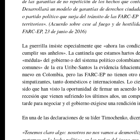
de las garantías de no repetición de los hechos que cont
Desarrollará un modelo de garantías de derechos ciudada
o partido político que surja del tránsito de las FARC-EP 
territorios». (Acuerdo sobre cese al fuego y de hostilid
FARC-EP, 23 de junio de 2016)
La guerrilla insiste especialmente que «ahora las condic
cumplir sus anhelos». La cantinela que estamos hartos de
«médula» del gobierno o del sistema político colombiano 
comunes» de la era Uribe-Santos la evidencia fehacient
nuevo en Colombia, pero las FARC-EP no tienen otro re
simpatizantes, tanto domésticos e internacionales. Lo ci
sido que han visto la oportunidad de firmar un acuerdo l
recesión que vienen sufriendo los últimos años, un comp
tarde para negociar y el gobierno exigiese una rendición i
En una de las declaraciones de su líder Timochenko, dicen
«Tenemos claro algo: nosotros no nos vamos a desmoviliz
meternos en la lucha política, en las reglas del juego que