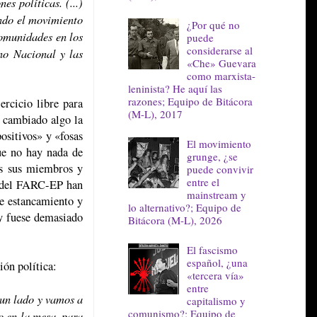
s políticas. (...)
endo el movimiento
¿Por qué no
comunidades en los
puede
considerarse al
rno Nacional y las
«Che» Guevara
como marxista-
leninista? He aquí las
razones; Equipo de Bitácora
ercicio libre para
(M-L), 2017
a cambiado algo la
ositivos» y «fosas
El movimiento
que no hay nada de
grunge, ¿se
es sus miembros y
puede convivir
entre el
es del FARC-EP han
mainstream y
de estancamiento y
lo alternativo?; Equipo de
 y fuese demasiado
Bitácora (M-L), 2026
El fascismo
español, ¿una
ión política:
«tercera vía»
entre
 un lado y vamos a
capitalismo y
comunismo?; Equipo de
do en la mesa, para