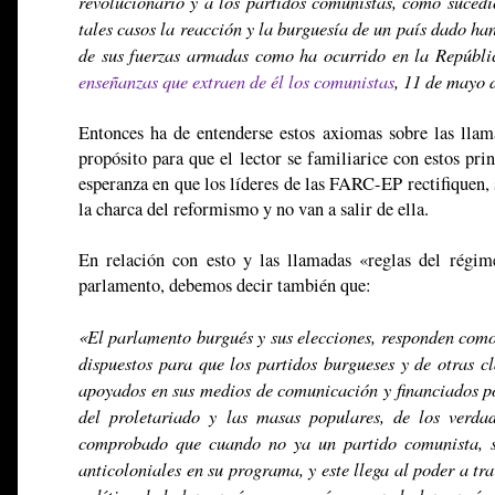
revolucionario y a los partidos comunistas, como sucedió
tales casos la reacción y la burguesía de un país dado h
de sus fuerzas armadas como ha ocurrido en la Repúbl
enseñanzas que extraen de él los comunistas
, 11 de mayo 
Entonces ha de entenderse estos axiomas sobre las llam
propósito para que el lector se familiarice con estos pri
esperanza en que los líderes de las FARC-EP rectifiquen, 
la charca del reformismo y no van a salir de ella.
En relación con esto y las llamadas «reglas del régim
parlamento, debemos decir también que:
«El parlamento burgués y sus elecciones, responden como 
dispuestos para que los partidos burgueses y de otras cl
apoyados en sus medios de comunicación y financiados por
del proletariado y las masas populares, de los verdad
comprobado que cuando no ya un partido comunista, sin
anticoloniales en su programa, y este llega al poder a tra
político de la burguesía en ese país, ya que la burguesía 