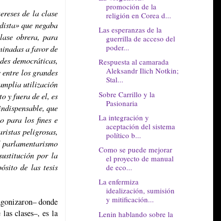
promoción de la
ereses de la clase
religión en Corea d...
rdista» que negaba
Las esperanzas de la
lase obrera, para
guerrilla de acceso del
poder...
minadas a favor de
ades democráticas,
Respuesta al camarada
Aleksandr Ilich Notkin;
 entre los grandes
Stal...
amplia utilización
Sobre Carrillo y la
 y fuera de el, es
Pasionaria
indispensable, que
La integración y
o para los fines e
aceptación del sistema
ristas peligrosas,
político b...
el parlamentarismo
Como se puede mejorar
ustitución por la
el proyecto de manual
ósito de las tesis
de eco...
La enfermiza
idealización, sumisión
y mitificación...
tagonizaron– donde
las clases–, es la
Lenin hablando sobre la