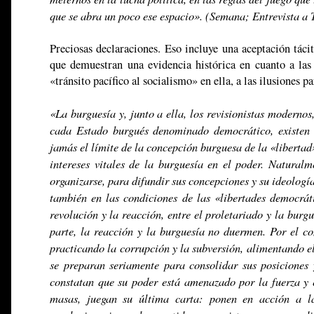
que se abra un poco ese espacio». (Semana; Entrevista a
Preciosas declaraciones. Eso incluye una aceptación tác
que demuestran una evidencia histórica en cuanto a las
«tránsito pacífico al socialismo» en ella, a las ilusiones 
«La burguesía y, junto a ella, los revisionistas moderno
cada Estado burgués denominado democrático, existen a
jamás el límite de la concepción burguesa de la «libertad
intereses vitales de la burguesía en el poder. Natural
organizarse, para difundir sus concepciones y su ideología
también en las condiciones de las «libertades democrát
revolución y la reacción, entre el proletariado y la burgu
parte, la reacción y la burguesía no duermen. Por el con
practicando la corrupción y la subversión, alimentando el 
se preparan seriamente para consolidar sus posiciones 
constatan que su poder está amenazado por la fuerza y e
masas, juegan su última carta: ponen en acción a l