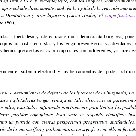
 en Irán e Irak, y, recientemente, con los trágicos acontecimiento
an aprovechado directamente también la ayuda de la reacción mundial
ica Dominicana y otros lugares». (Enver Hoxha;
El golpe fascista 
de 1966)
adas «libertades» y «derechos» en una democracia burguesa, ponem
ncipios marxista-leninistas y los tenga presente en sus actividades,
sabemos que a ellos estos principios les son indiferentes, ya hace dé
en» en el sistema electoral y las herramientas del poder polític
tal, a herramientas de defensa de los intereses de la burguesía, su
ases explotadoras tengan ventaja en tales elecciones al parlamento
 ellos, esta todo conformado precisamente para limitar las posibil
eros partidos comunistas. Esto tiene su respaldo científico: his
o un partido con ciertas perspectivas progresistas antifeudales,
vés de la vía pacífica y parlamentaria no significa con ello el fin a
sigue teniendo grandes cotas de poder político, en los ministerios, e