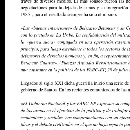
través de diversos medios. El más sonado fueron las ne
negociaciones para la dejada de armas y su integración p
1985–, pero el resultado siempre ha sido el mismo:
«Las «buenas intenciones» de Belisario Betancur y su C
con lo pactado en La Uribe. La confabulación del milita
la «guerra sucia» conjugada en una operación extermi
principio, para luego extenderse a todos los sectores de i
defensores de derechos humanos y, en fin, a representant
Betancur Cuartas». (Fuerzas Armadas Revolucionarias 
una constante en la política de las FARC-EP, 29 de julio
Llegados al siglo XXI dicha guerrilla inició una serie d
gobierno de Santos. En los recientes comunicados de las n
«El Gobierno Nacional y las FARC-EP expresan su compro
de las armas en el ejercicio de la política y de trabajar
económicos y sociales, nos comprometamos con un ejercici
ideas y el debate civilizado; en el que no haya espacio p