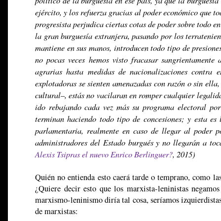
ejército, y los refuerza gracias al poder económico que t
progresista perjudica ciertas cotas de poder sobre todo e
la gran burguesía extranjera, pasando por los terratenien
mantiene en sus manos, introducen todo tipo de presiones
no pocas veces hemos visto fracasar sangrientamente 
agrarias hasta medidas de nacionalizaciones contra e
explotadoras se sienten amenazadas con razón o sin ella,
cultural–, estás no vacilaran en romper cualquier legalida
ido rebajando cada vez más su programa electoral por
terminan haciendo todo tipo de concesiones; y esta es 
parlamentaria, realmente en caso de llegar al poder p
administradores del Estado burgués y no llegarán a to
Alexis Tsipras el nuevo Enrico Berlinguer?
, 2015)
Quién no entienda esto caerá tarde o temprano, como las 
¿Quiere decir esto que los marxista-leninistas negamos
marxismo-leninismo diría tal cosa, seríamos izquierdista
de marxistas: