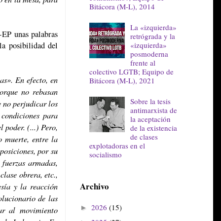
Bitácora (M-L), 2014
La «izquierda»
C-EP unas palabras
retrógrada y la
«izquierda»
la posibilidad del
posmoderna
frente al
colectivo LGTB; Equipo de
as». En efecto, en
Bitácora (M-L), 2021
porque no rebasan
Sobre la tesis
 no perjudicar los
antimarxista de
s condiciones para
la aceptación
 poder. (...) Pero,
de la existencia
de clases
o muerte, entre la
explotadoras en el
 posiciones, por su
socialismo
s fuerzas armadas,
clase obrera, etc.,
Archivo
sía y la reacción
olucionario de las
2026
(15)
►
ar al movimiento